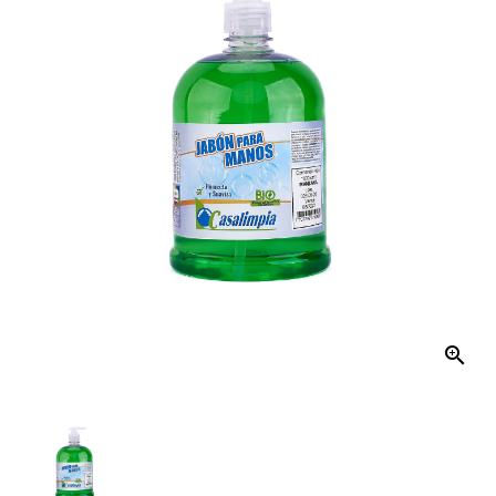
El
Hogar
Productos
De
Aseo
Mecánico
Distribución
Kits
De
Aseo
