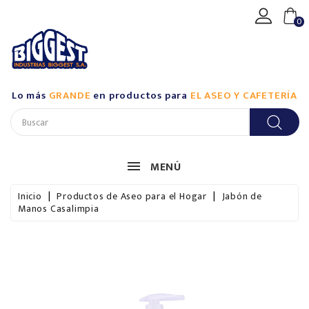
CATEGORÍA
0
Productos
De
Aseo
Lo más
GRANDE
en productos para
EL ASEO Y CAFETERÍA
Industrial
/
Biggest
Productos
MENÚ
De
Aseo
Inicio
Productos de Aseo para el Hogar
Jabón de
Industrial
Manos Casalimpia
/
Casalimpia
Productos
De
Aseo
Para