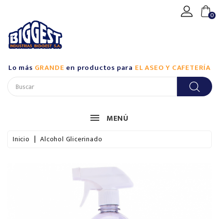
CATEGORÍA
0
Productos
De
Aseo
Lo más
GRANDE
en productos para
EL ASEO Y CAFETERÍA
Industrial
/
Biggest
Productos
MENÚ
De
Aseo
Inicio
Alcohol Glicerinado
Industrial
/
Casalimpia
Productos
De
Aseo
Para