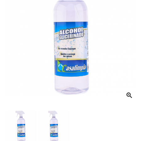
El
Hogar
Productos
De
Aseo
Mecánico
Distribución
Kits
De
Aseo
