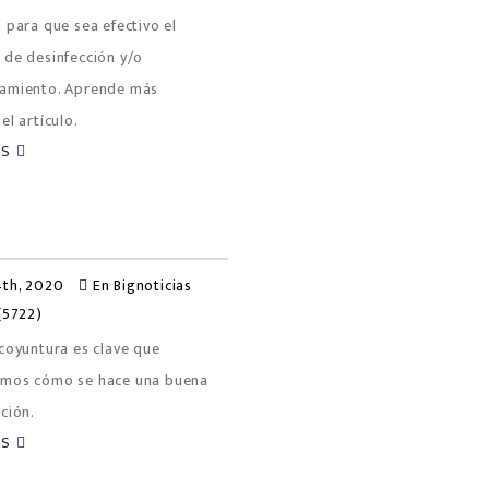
 para que sea efectivo el
 de desinfección y/o
amiento. Aprende más
el artículo.
ÁS
th, 2020
En
Bignoticias
(5722)
coyuntura es clave que
mos cómo se hace una buena
ción.
ÁS