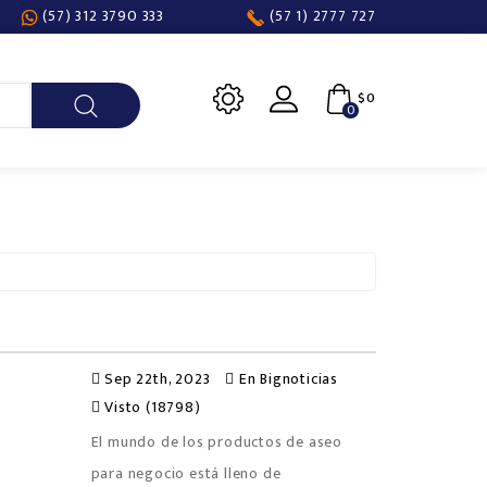
(57) 312 3790 333
(57 1) 2777 727
$0
0
Sep 22th, 2023
En
Bignoticias
Visto (18798)
El mundo de los productos de aseo
para negocio está lleno de