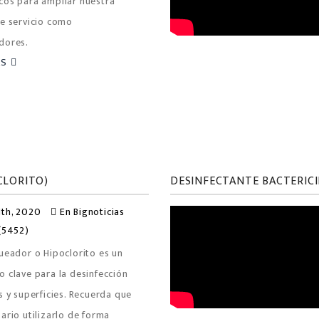
cos para ampliar nuestra
de servicio como
dores.
ÁS
CLORITO)
DESINFECTANTE BACTERICI
th, 2020
En
Bignoticias
(5452)
ueador o Hipoclorito es un
 clave para la desinfección
s y superficies. Recuerda que
ario utilizarlo de forma