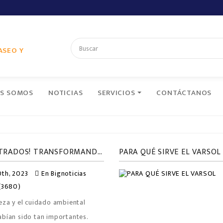
ASEO Y
ES SOMOS
NOTICIAS
SERVICIOS
CONTÁCTANOS
¡NUEVA LÍNEA DE PRODUCTOS SUPERCONCENTRADOS! TRANSFORMANDO LA LIMPIEZA Y EL CUIDADO AMBIENTAL.
PARA QUÉ SIRVE EL VARSOL
th, 2023
En
Bignoticias
 (3680)
eza y el cuidado ambiental
abían sido tan importantes.