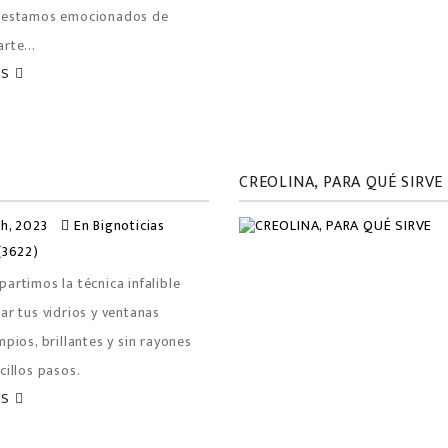
 estamos emocionados de
rte...
ÁS
CREOLINA, PARA QUÉ SIRVE
th, 2023
En
Bignoticias
(3622)
artimos la técnica infalible
ar tus vidrios y ventanas
mpios, brillantes y sin rayones
cillos pasos.
ÁS