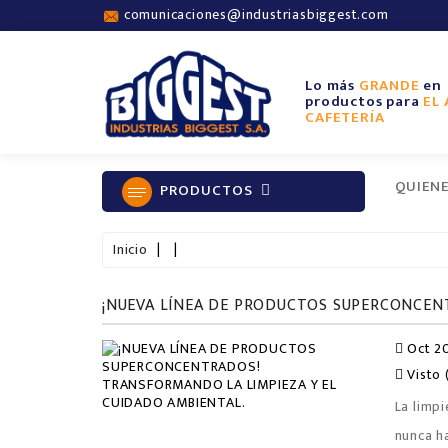
comunicaciones@industriasbiggest.com
Lo más
GRANDE
en
productos para
EL 
CAFETERÍA
QUIEN
PRODUCTOS
Inicio
Oct 20
Visto
La limpi
nunca h