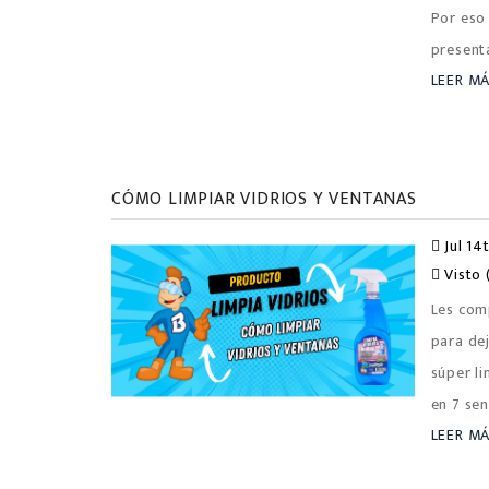
Por eso
presenta
LEER M
CÓMO LIMPIAR VIDRIOS Y VENTANAS
Jul 14
Visto 
Les comp
para dej
súper li
en 7 sen
LEER M