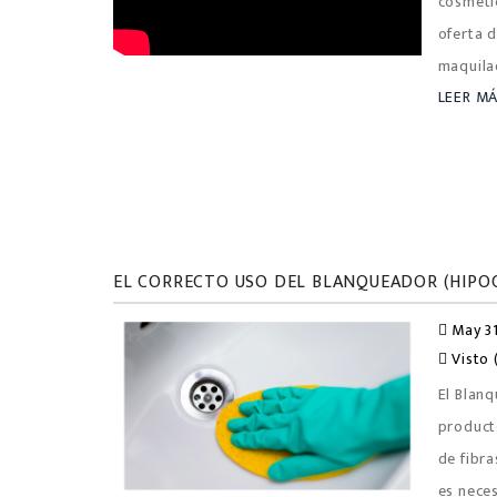
cosméti
oferta 
maquila
LEER M
EL CORRECTO USO DEL BLANQUEADOR (HIPO
May 31
Visto 
El Blanq
producto
de fibra
es neces