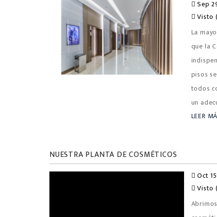
Sep 29
Visto 
La mayo
que la 
indispe
pisos se
todos c
un adec
LEER M
NUESTRA PLANTA DE COSMÉTICOS
Oct 15
Visto 
Abrimos