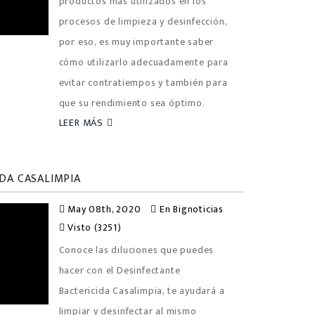
productos más utilizados en los
procesos de limpieza y desinfección,
por eso, es muy importante saber
cómo utilizarlo adecuadamente para
evitar contratiempos y también para
que su rendimiento sea óptimo.
LEER MÁS
DA CASALIMPIA
May 08th, 2020
En
Bignoticias
Visto (3251)
Conoce las diluciones que puedes
hacer con el Desinfectante
Bactericida Casalimpia, te ayudará a
limpiar y desinfectar al mismo