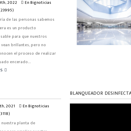
th, 2022
En
Bignoticias
(23995)
ría de las personas sabemos
Cera es un producto
nsable para que nuestros
 vean brillantes, pero no
onocen el proceso de realizar
uado encerado...
ÁS
BLANQUEADOR DESINFECT
th, 2021
En
Bignoticias
(3118)
 nuestra planta de