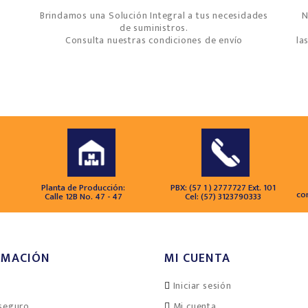
Brindamos una Solución Integral a tus necesidades
N
de suministros.
Consulta nuestras condiciones de envío
la
Planta de Producción:
PBX: (57 1 ) 2777727 Ext. 101
co
Calle 12B No. 47 - 47
Cel: (57) 3123790333
RMACIÓN
MI CUENTA
Iniciar sesión
seguro
Mi cuenta