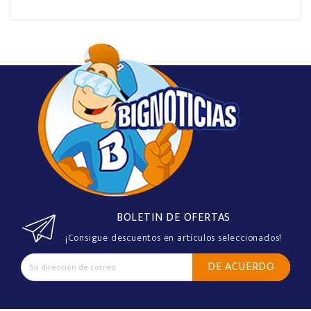
El
Hogar
Productos
De
Aseo
Mecánico
Distribución
Kits
De
Aseo
BOLETIN DE OFERTAS
¡Consigue descuentos en artículos seleccionados!