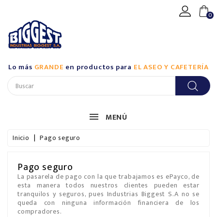
CATEGORÍA
0
Productos
De
Aseo
Lo más
GRANDE
en productos para
EL ASEO Y CAFETERÍA
Industrial
/
Biggest
Productos
MENÚ
De
Aseo
Inicio
Pago seguro
Industrial
/
Casalimpia
Pago seguro
La pasarela de pago con la que trabajamos es ePayco, de
Productos
esta manera todos nuestros clientes pueden estar
tranquilos y seguros, pues Industrias Biggest S.A no se
De
queda con ninguna información financiera de los
Aseo
compradores.
Para