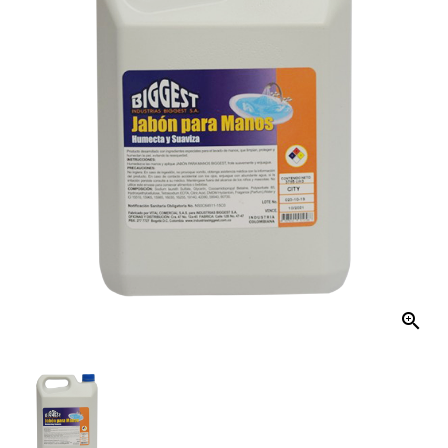
El
Hogar
Productos
De
Aseo
Mecánico
Distribución
Kits
De
Aseo
