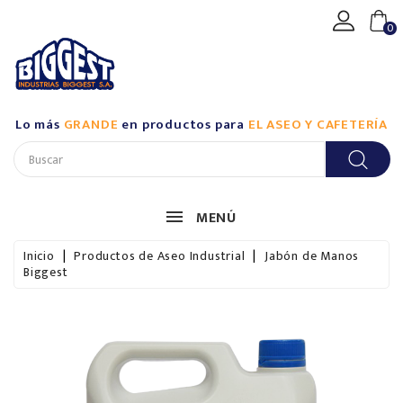
CATEGORÍA
0
Productos
De
Aseo
Lo más
GRANDE
en productos para
EL ASEO Y CAFETERÍA
Industrial
/
Biggest
Productos
MENÚ
De
Aseo
Inicio
Productos de Aseo Industrial
Jabón de Manos
Industrial
Biggest
/
Casalimpia
Productos
De
Aseo
Para