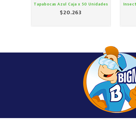
Tapabocas Azul Caja x 50 Unidades
Insec
$20.263
Precio