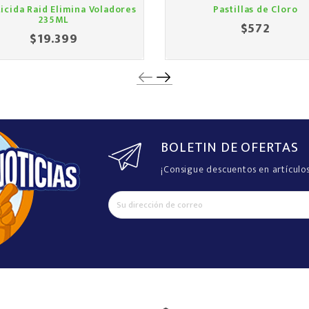
ticida Raid Elimina Voladores
Pastillas de Cloro
235ML
$572
Precio
$19.399
Precio
BOLETIN DE OFERTAS
¡Consigue descuentos en artículo