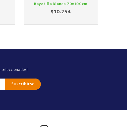
Bayetilla Blanca 70x100cm
Toalla
$10.254
Precio
s seleccionados!