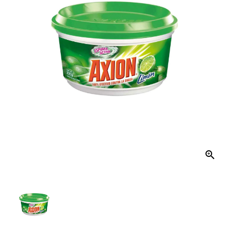
El
Hogar
Productos
De
Aseo
Mecánico
Distribución
Kits
De
Aseo
