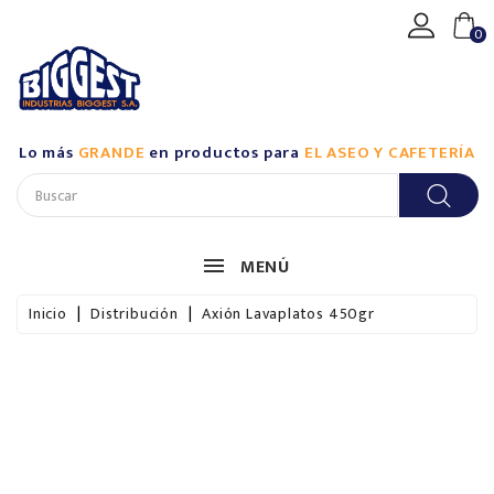
CATEGORÍA
0
Productos
De
Aseo
Lo más
GRANDE
en productos para
EL ASEO Y CAFETERÍA
Industrial
/
Biggest
Productos
MENÚ
De
Aseo
Inicio
Distribución
Axión Lavaplatos 450gr
Industrial
/
Casalimpia
Productos
De
Aseo
Para