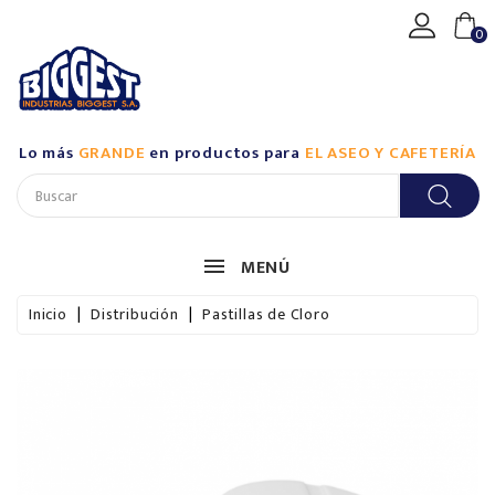
CATEGORÍA
0
Productos
De
Aseo
Lo más
GRANDE
en productos para
EL ASEO Y CAFETERÍA
Industrial
/
Biggest
Productos
MENÚ
De
Aseo
Inicio
Distribución
Pastillas de Cloro
Industrial
/
Casalimpia
Productos
De
Aseo
Para