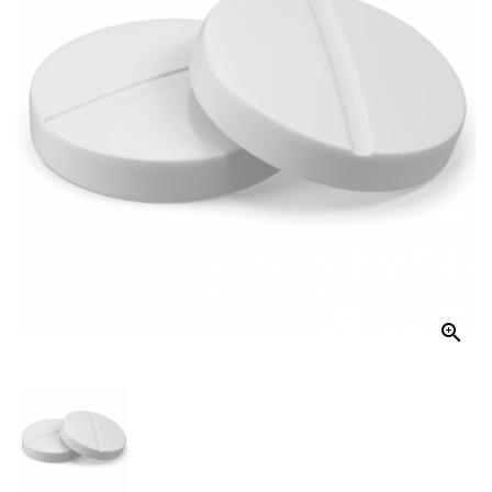
El
Hogar
Productos
De
Aseo
Mecánico
Distribución
Kits
De
Aseo
