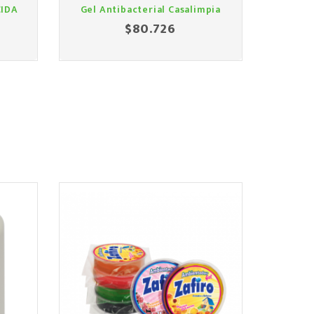
CIDA
Gel Antibacterial Casalimpia
Alcoh
$80.726
Precio