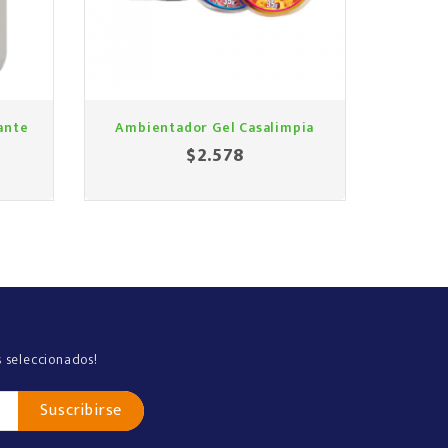
ante
Ambientador Gel Casalimpia
Des
$2.578
o
Precio
s seleccionados!