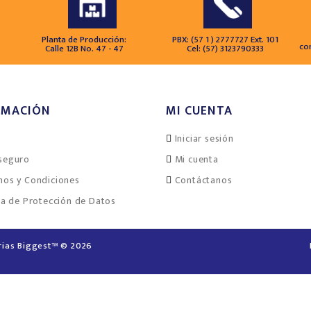
Planta de Producción:
PBX: (57 1 ) 2777727 Ext. 101
co
Calle 12B No. 47 - 47
Cel: (57) 3123790333
RMACIÓN
MI CUENTA
Iniciar sesión
seguro
Mi cuenta
nos y Condiciones
Contáctanos
ca de Protección de Datos
rias Biggest™ © 2026