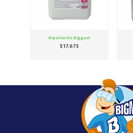
Hipoclorito Biggest
$17.673
Precio